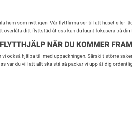
la hem som nytt igen. Vår flyttfirma ser till att huset eller
t överlåta ditt flyttstäd åt oss kan du lugnt fokusera på din 
FLYTTHJÄLP NÄR DU KOMMER FRA
 vi också hjälpa till med uppackningen. Särskilt större sake
s var du vill att allt ska stå så packar vi upp åt dig ordentli