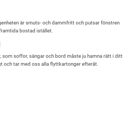
 lägenheten är smuts- och dammfritt och putsar fönstren
framtida bostad istället.
M
r, som soffor, sängar och bord måste ju hamna rätt i ditt
gt och tar med oss alla flyttkartonger efteråt.