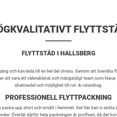
ÖGKVALITATIVT FLYTTST
FLYTTSTÄD I HALLSBERG
g och kan leda till en hel del stress. Genom att överlåta fl
ver att vara ett väletablerat och mångsidigt team som klarar 
skattsedel och möjlighet till rot- & rutavdrag.
PROFESSIONELL FLYTTPACKNING
h packa upp stort och smått i hemmet. Det här kan vi sköta åt
 sönder. Överlåt därför hela packningen åt proffsen, då det 