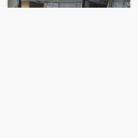
FLYTTA
LÄS MER HÄR