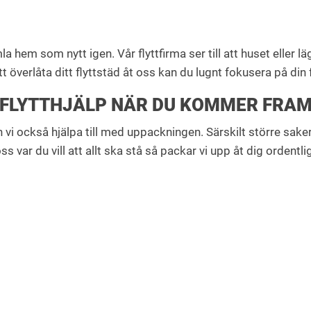
la hem som nytt igen. Vår flyttfirma ser till att huset eller
t överlåta ditt flyttstäd åt oss kan du lugnt fokusera på din 
FLYTTHJÄLP NÄR DU KOMMER FRA
 vi också hjälpa till med uppackningen. Särskilt större sake
s var du vill att allt ska stå så packar vi upp åt dig ordentli