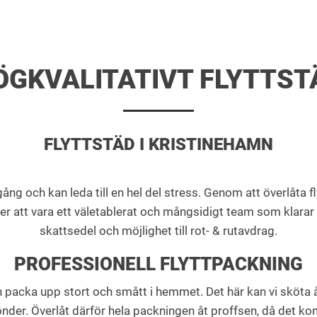
ÖGKVALITATIVT FLYTTST
FLYTTSTÄD I KRISTINEHAMN
g och kan leda till en hel del stress. Genom att överlåta fl
ver att vara ett väletablerat och mångsidigt team som klarar 
skattsedel och möjlighet till rot- & rutavdrag.
PROFESSIONELL FLYTTPACKNING
h packa upp stort och smått i hemmet. Det här kan vi sköta åt
 sönder. Överlåt därför hela packningen åt proffsen, då det 