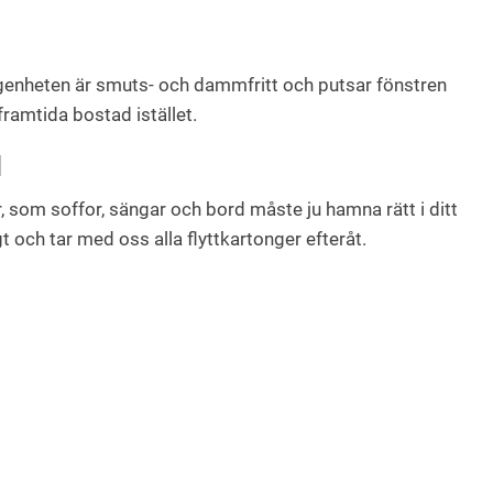
 lägenheten är smuts- och dammfritt och putsar fönstren
framtida bostad istället.
M
r, som soffor, sängar och bord måste ju hamna rätt i ditt
gt och tar med oss alla flyttkartonger efteråt.