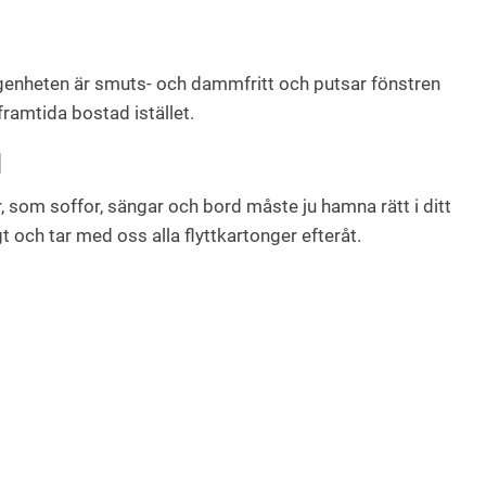
 lägenheten är smuts- och dammfritt och putsar fönstren
framtida bostad istället.
M
r, som soffor, sängar och bord måste ju hamna rätt i ditt
gt och tar med oss alla flyttkartonger efteråt.