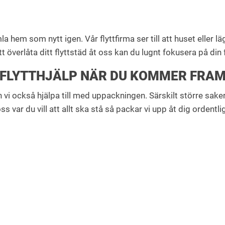
la hem som nytt igen. Vår flyttfirma ser till att huset eller
t överlåta ditt flyttstäd åt oss kan du lugnt fokusera på din 
FLYTTHJÄLP NÄR DU KOMMER FRA
 vi också hjälpa till med uppackningen. Särskilt större sake
s var du vill att allt ska stå så packar vi upp åt dig ordentli