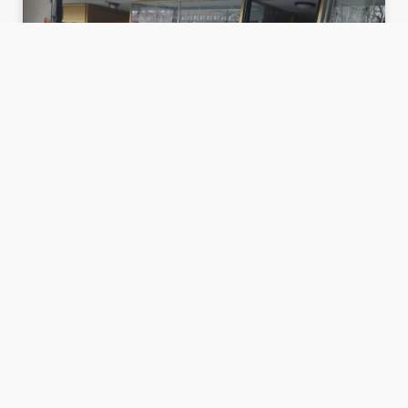
FLYTTA
LÄS MER HÄR