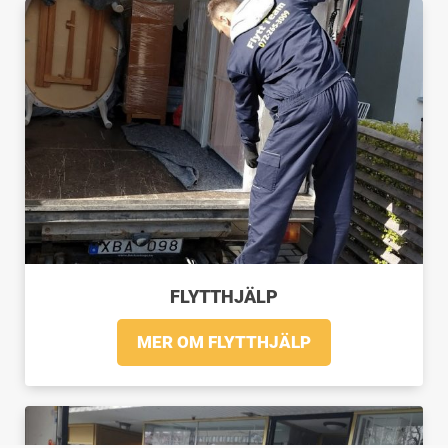
FLYTTHJÄLP
MER OM FLYTTHJÄLP